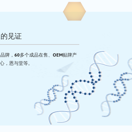
长的见证
品牌，60多个成品在售、OEM贴牌产
心，恩与堂等。