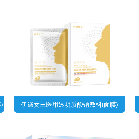
)
伊黛女王医用透明质酸钠敷料(面膜)