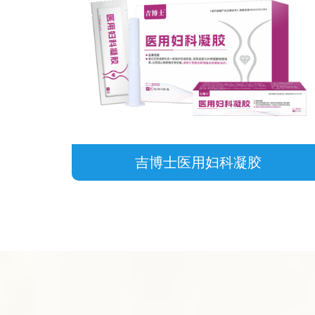
吉博士医用妇科凝胶