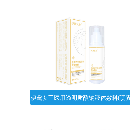
伊黛女王医用透明质酸钠液体敷料(喷雾