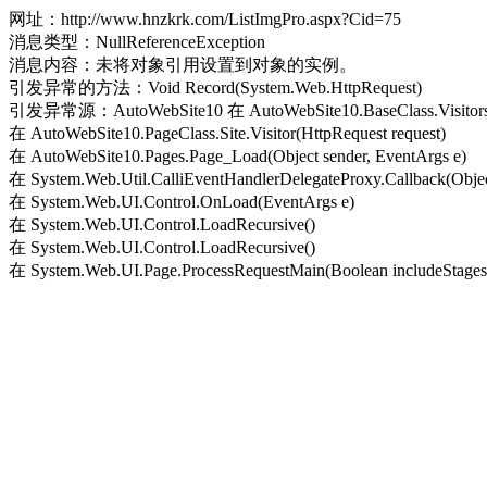
网址：http://www.hnzkrk.com/ListImgPro.aspx?Cid=75
消息类型：NullReferenceException
消息内容：未将对象引用设置到对象的实例。
引发异常的方法：Void Record(System.Web.HttpRequest)
引发异常源：AutoWebSite10 在 AutoWebSite10.BaseClass.Visitors.Re
在 AutoWebSite10.PageClass.Site.Visitor(HttpRequest request)
在 AutoWebSite10.Pages.Page_Load(Object sender, EventArgs e)
在 System.Web.Util.CalliEventHandlerDelegateProxy.Callback(Objec
在 System.Web.UI.Control.OnLoad(EventArgs e)
在 System.Web.UI.Control.LoadRecursive()
在 System.Web.UI.Control.LoadRecursive()
在 System.Web.UI.Page.ProcessRequestMain(Boolean includeStagesB