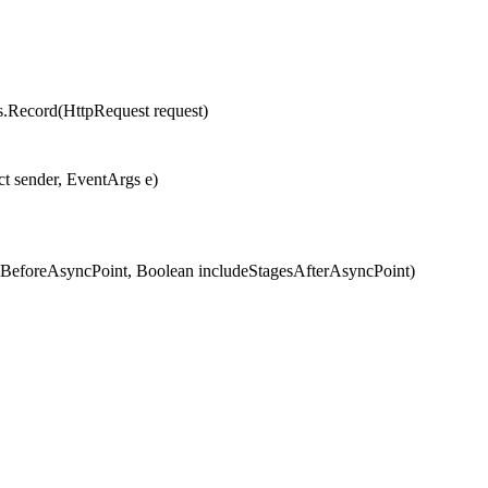
cord(HttpRequest request)
t sender, EventArgs e)
eforeAsyncPoint, Boolean includeStagesAfterAsyncPoint)