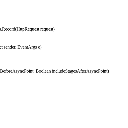
cord(HttpRequest request)
t sender, EventArgs e)
eforeAsyncPoint, Boolean includeStagesAfterAsyncPoint)