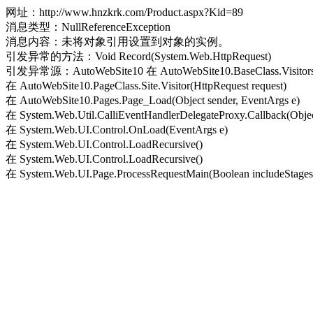
网址：http://www.hnzkrk.com/Product.aspx?Kid=89
消息类型：NullReferenceException
消息内容：未将对象引用设置到对象的实例。
引发异常的方法：Void Record(System.Web.HttpRequest)
引发异常源：AutoWebSite10 在 AutoWebSite10.BaseClass.Visitors.Re
在 AutoWebSite10.PageClass.Site.Visitor(HttpRequest request)
在 AutoWebSite10.Pages.Page_Load(Object sender, EventArgs e)
在 System.Web.Util.CalliEventHandlerDelegateProxy.Callback(Objec
在 System.Web.UI.Control.OnLoad(EventArgs e)
在 System.Web.UI.Control.LoadRecursive()
在 System.Web.UI.Control.LoadRecursive()
在 System.Web.UI.Page.ProcessRequestMain(Boolean includeStagesB