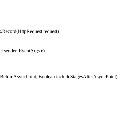
cord(HttpRequest request)
t sender, EventArgs e)
eforeAsyncPoint, Boolean includeStagesAfterAsyncPoint)