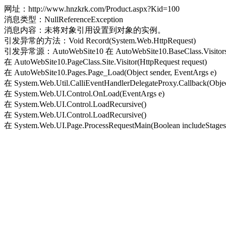
网址：http://www.hnzkrk.com/Product.aspx?Kid=100
消息类型：NullReferenceException
消息内容：未将对象引用设置到对象的实例。
引发异常的方法：Void Record(System.Web.HttpRequest)
引发异常源：AutoWebSite10 在 AutoWebSite10.BaseClass.Visitors.Re
在 AutoWebSite10.PageClass.Site.Visitor(HttpRequest request)
在 AutoWebSite10.Pages.Page_Load(Object sender, EventArgs e)
在 System.Web.Util.CalliEventHandlerDelegateProxy.Callback(Objec
在 System.Web.UI.Control.OnLoad(EventArgs e)
在 System.Web.UI.Control.LoadRecursive()
在 System.Web.UI.Control.LoadRecursive()
在 System.Web.UI.Page.ProcessRequestMain(Boolean includeStagesB