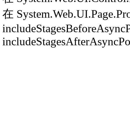
在 System.Web.UI.Page.Pr
includeStagesBeforeAsyncP
includeStagesAfterAsyncPo