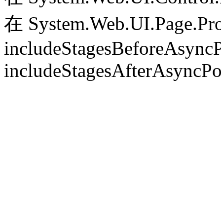
在 System.Web.UI.Page.Pr
includeStagesBeforeAsyncP
includeStagesAfterAsyncPo