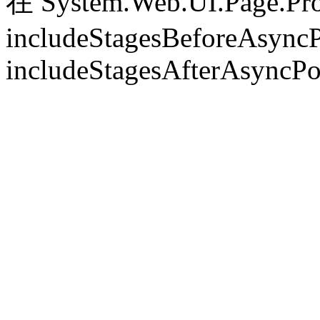
在 System.Web.UI.Page.Pr
includeStagesBeforeAsyncP
includeStagesAfterAsyncPo