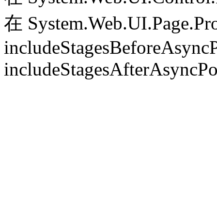
在 System.Web.UI.Page.Pr
includeStagesBeforeAsyncP
includeStagesAfterAsyncPo