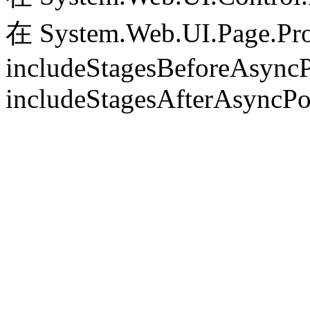
在 System.Web.UI.Page.Pr
includeStagesBeforeAsyncP
includeStagesAfterAsyncPo