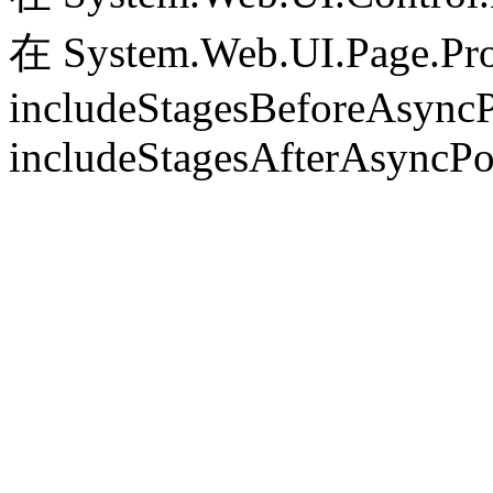
在 System.Web.UI.Page.Pr
includeStagesBeforeAsyncP
includeStagesAfterAsyncPo