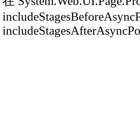
在 System.Web.UI.Page.Pr
includeStagesBeforeAsyncP
includeStagesAfterAsyncPo