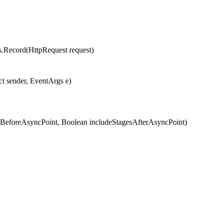
cord(HttpRequest request)
t sender, EventArgs e)
eforeAsyncPoint, Boolean includeStagesAfterAsyncPoint)