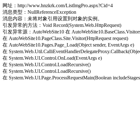
网址：http://www.hnzkrk.com/ListImgPro.aspx?Cid=4
消息类型：NullReferenceException
消息内容：未将对象引用设置到对象的实例。
引发异常的方法：Void Record(System.Web.HttpRequest)
引发异常源：AutoWebSite10 在 AutoWebSite10.BaseClass.Visitors.Re
在 AutoWebSite10.PageClass.Site.Visitor(HttpRequest request)
在 AutoWebSite10.Pages.Page_Load(Object sender, EventArgs e)
在 System.Web.Util.CalliEventHandlerDelegateProxy.Callback(Objec
在 System.Web.UI.Control.OnLoad(EventArgs e)
在 System.Web.UI.Control.LoadRecursive()
在 System.Web.UI.Control.LoadRecursive()
在 System.Web.UI.Page.ProcessRequestMain(Boolean includeStagesB