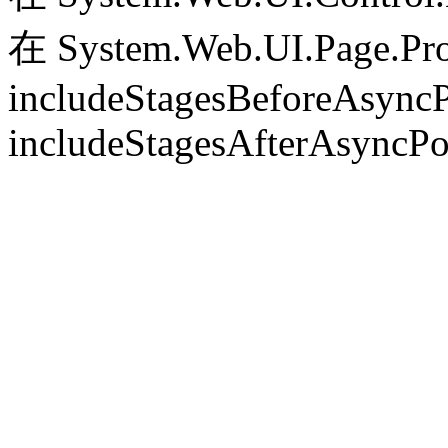
在 System.Web.UI.Page.Pr
includeStagesBeforeAsyncP
includeStagesAfterAsyncPo