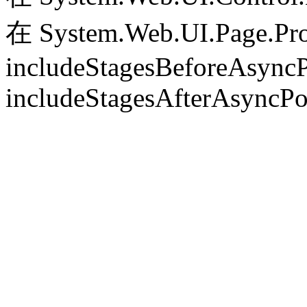
在 System.Web.UI.Page.Pr
includeStagesBeforeAsyncP
includeStagesAfterAsyncPo