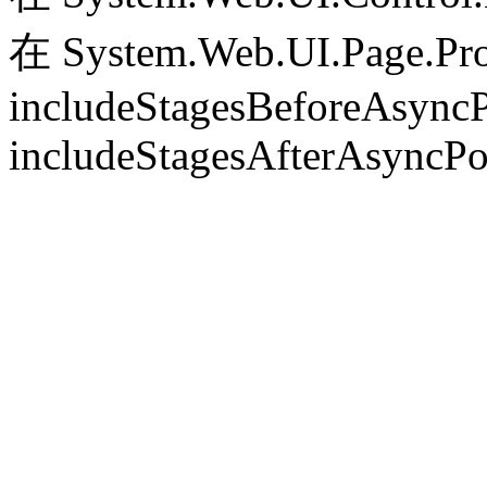
在 System.Web.UI.Page.Pr
includeStagesBeforeAsyncP
includeStagesAfterAsyncPo