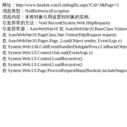
网址：http://www.hnzkrk.com/ListImgHz.aspx?Cid=3&Page=3
消息类型：NullReferenceException
消息内容：未将对象引用设置到对象的实例。
引发异常的方法：Void Record(System.Web.HttpRequest)
引发异常源：AutoWebSite10 在 AutoWebSite10.BaseClass.Visitors.Re
在 AutoWebSite10.PageClass.Site.Visitor(HttpRequest request)
在 AutoWebSite10.Pages.Page_Load(Object sender, EventArgs e)
在 System.Web.Util.CalliEventHandlerDelegateProxy.Callback(Objec
在 System.Web.UI.Control.OnLoad(EventArgs e)
在 System.Web.UI.Control.LoadRecursive()
在 System.Web.UI.Control.LoadRecursive()
在 System.Web.UI.Page.ProcessRequestMain(Boolean includeStagesB