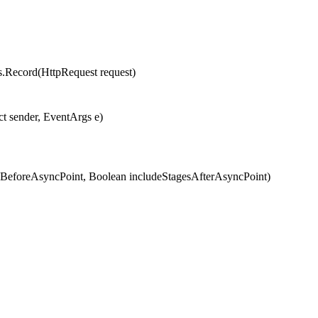
cord(HttpRequest request)
t sender, EventArgs e)
eforeAsyncPoint, Boolean includeStagesAfterAsyncPoint)