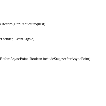
cord(HttpRequest request)
t sender, EventArgs e)
eforeAsyncPoint, Boolean includeStagesAfterAsyncPoint)