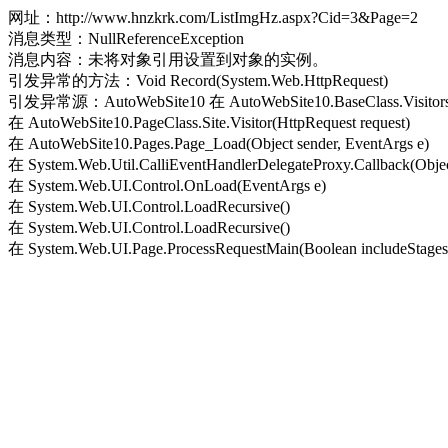
网址：http://www.hnzkrk.com/ListImgHz.aspx?Cid=3&Page=2
消息类型：NullReferenceException
消息内容：未将对象引用设置到对象的实例。
引发异常的方法：Void Record(System.Web.HttpRequest)
引发异常源：AutoWebSite10 在 AutoWebSite10.BaseClass.Visitors.Re
在 AutoWebSite10.PageClass.Site.Visitor(HttpRequest request)
在 AutoWebSite10.Pages.Page_Load(Object sender, EventArgs e)
在 System.Web.Util.CalliEventHandlerDelegateProxy.Callback(Objec
在 System.Web.UI.Control.OnLoad(EventArgs e)
在 System.Web.UI.Control.LoadRecursive()
在 System.Web.UI.Control.LoadRecursive()
在 System.Web.UI.Page.ProcessRequestMain(Boolean includeStagesB