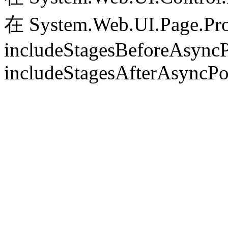
在 System.Web.UI.Page.Pr
includeStagesBeforeAsyncP
includeStagesAfterAsyncPo