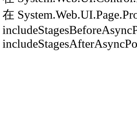
在 System.Web.UI.Page.Pr
includeStagesBeforeAsyncP
includeStagesAfterAsyncPo