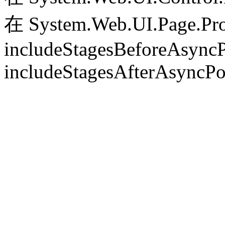
在 System.Web.UI.Page.Pr
includeStagesBeforeAsyncP
includeStagesAfterAsyncPo