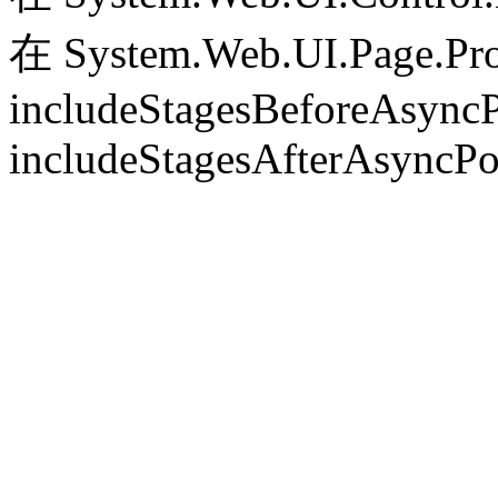
在 System.Web.UI.Page.Pr
includeStagesBeforeAsyncP
includeStagesAfterAsyncPo