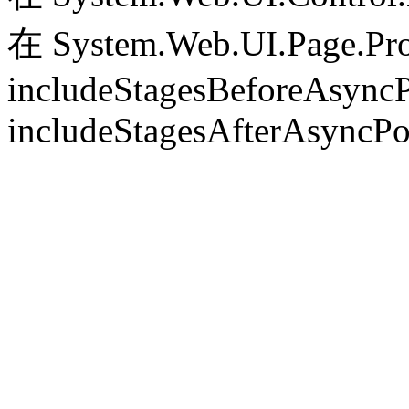
在 System.Web.UI.Page.Pr
includeStagesBeforeAsyncP
includeStagesAfterAsyncPo